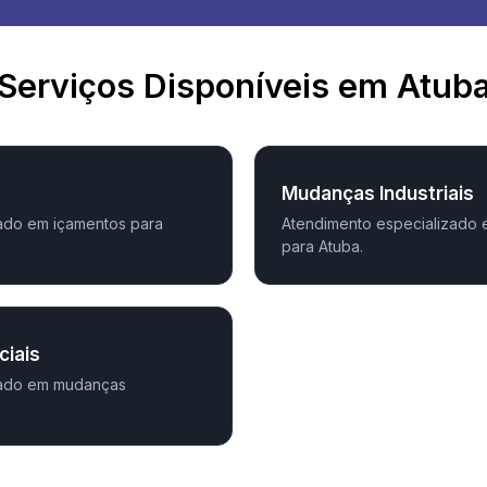
Serviços Disponíveis em Atub
Mudanças Industriais
ado em içamentos para
Atendimento especializado 
para Atuba.
iais
zado em mudanças