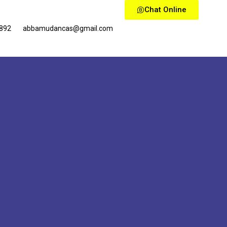
Chat Online
0892
abbamudancas@gmail.com