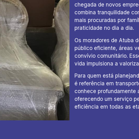
chegada de novos empreen
combina tranquilidade c
mais procuradas por famíl
praticidade no dia a dia.
Os moradores de Atuba de
público eficiente, áreas 
convívio comunitário. Ess
vida impulsiona a valoriza
Para quem está planeja
é referência em transpor
conhece profundamente a 
oferecendo um serviço pe
eficiência em todas as e