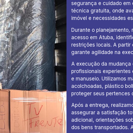
segurança e cuidado em 
técnica gratuita, onde av
imóvel e necessidades esp
Durante o planejamento, 
acesso em Atuba, identif
restrições locais. A part
garante agilidade na exe
A execução da mudança é
profissionais experiente
e manuseio. Utilizamos m
acolchoadas, plástico bol
proteger seus pertences 
Após a entrega, realiz
assegurar a satisfação t
adicional, orientações s
dos bens transportados.