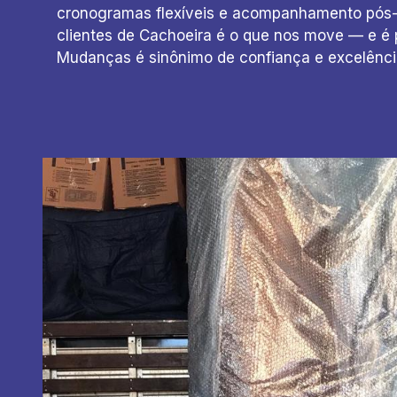
cronogramas flexíveis e acompanhamento pós-s
clientes de Cachoeira é o que nos move — e é 
Mudanças é sinônimo de confiança e excelênci