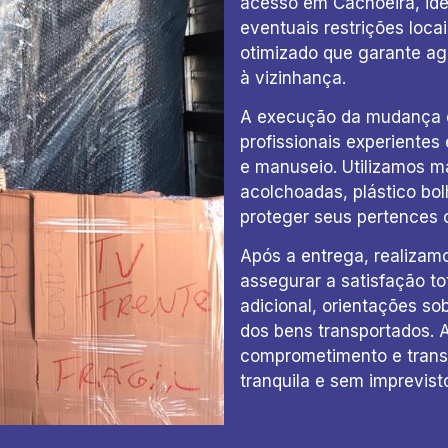
acesso em Cachoeira, ide
eventuais restrições loca
otimizado que garante ag
à vizinhança.
A execução da mudança é
profissionais experiente
e manuseio. Utilizamos m
acolchoadas, plástico bol
proteger seus pertences 
Após a entrega, realiz
assegurar a satisfação t
adicional, orientações s
dos bens transportados.
comprometimento e trans
tranquila e sem imprevist