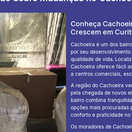
Conheça Cachoeir
Crescem em Curit
Cachoeira é um dos bairr
por seu desenvolvimento 
qualidade de vida. Local
Cachoeira oferece fácil a
a centros comerciais, esc
A região do Cachoeira ve
pela chegada de novos em
bairro combina tranquili
opções mais procuradas p
conforto e praticidade no 
Os moradores de Cachoei