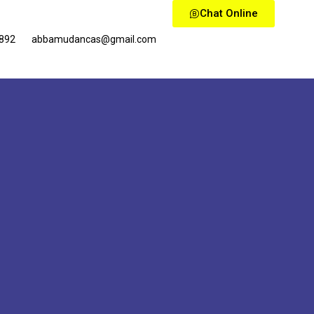
Chat Online
0892
abbamudancas@gmail.com