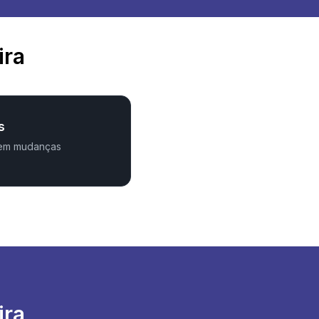
ira
s
 em mudanças
ira